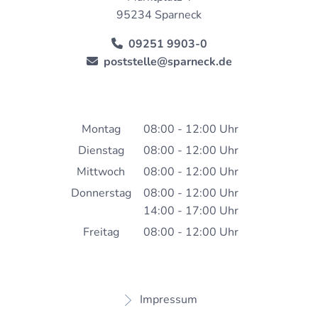
95234 Sparneck
09251 9903-0
poststelle@sparneck.de
Montag
08:00
-
12:00
Uhr
Von 08:00 bis 12:00 Uh
Dienstag
08:00
-
12:00
Uhr
Von 08:00 bis 12:00 Uh
Mittwoch
08:00
-
12:00
Uhr
Von 08:00 bis 12:00 Uh
Donnerstag
08:00
-
12:00
Uhr
14:00
-
17:00
Von 08:00 bis 12:00 Uh
Uhr
Von 14:00 bis 17:00 Uh
Freitag
08:00
-
12:00
Uhr
Von 08:00 bis 12:00 Uh
Impressum