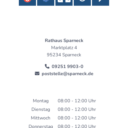
Rathaus Sparneck
Marktplatz 4
95234 Sparneck
09251 9903-0
poststelle@sparneck.de
Montag
08:00
-
12:00
Uhr
Von 08:00 bis 12:00 Uh
Dienstag
08:00
-
12:00
Uhr
Von 08:00 bis 12:00 Uh
Mittwoch
08:00
-
12:00
Uhr
Von 08:00 bis 12:00 Uh
Donnerstag
08:00
-
12:00
Uhr