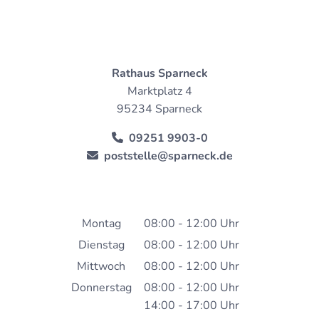
Rathaus Sparneck
Marktplatz 4
95234 Sparneck
09251 9903-0
poststelle@sparneck.de
Montag
08:00
-
12:00
Uhr
Von 08:00 bis 12:00 Uh
Dienstag
08:00
-
12:00
Uhr
Von 08:00 bis 12:00 Uh
Mittwoch
08:00
-
12:00
Uhr
Von 08:00 bis 12:00 Uh
Donnerstag
08:00
-
12:00
Uhr
14:00
-
17:00
Von 08:00 bis 12:00 Uh
Uhr