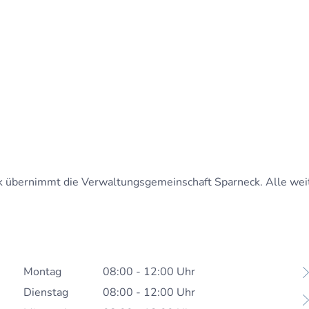
Rathaus & Bürgerservice
Le
k übernimmt die Verwaltungsgemeinschaft Sparneck. Alle weit
Montag
08:00
-
12:00
Uhr
Von 08:00 bis 12:00 Uhr
Dienstag
08:00
-
12:00
Uhr